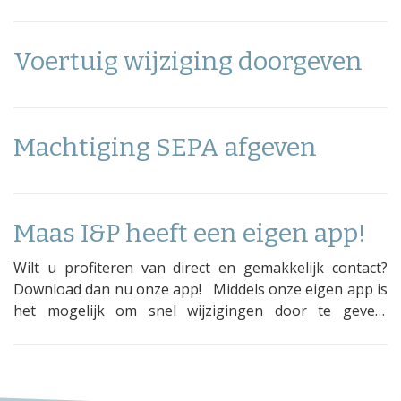
Voertuig wijziging doorgeven
Machtiging SEPA afgeven
Maas I&P heeft een eigen app!
Wilt u profiteren van direct en gemakkelijk contact?
Download dan nu onze app! Middels onze eigen app is
het mogelijk om snel wijzigingen door te geven,
schades te melden, doucmenten in te scannen en nog
veel meer! Onze app is terug te vinden in de '' Adviseur
App''. Vervolgens zoekt u ons kantoor of
vestiginsplaats op. Heeft u vragen over het