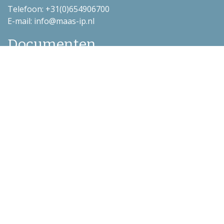
Telefoon: +31(0)654906700
E-mail: info@maas-ip.nl
Documenten
Algemene voorwaarden
Privacyverklaring
Dienstenwijzer
Verzekeringskaarten
Polisvoorwaarden
Overige info
Disclaimer